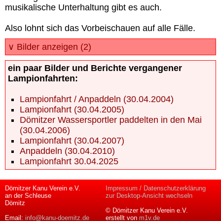
musikalische Unterhaltung gibt es auch.
Also lohnt sich das Vorbeischauen auf alle Fälle.
∨ Bilder anzeigen (2)
ein paar Bilder und Berichte vergangener
Lampionfahrten:
Lampionfahrt / Anpaddeln (30.04.2004)
Lampionfahrt (30.04.2005)
Dömitzer Wassersportler paddelten in den Mai
(30.04.2006)
Lampionfahrt (30.04.2007)
Anpaddeln (30.04.2010)
Lampionfahrt 30.04.2025
Dömitzer Kanu Verein e.V.
Impressum / Datenschutzerklärung
an der Schleuse
zur Desktop-Ansicht wechseln
Dömitz
© Dömitzer Kanu Verein e.V.
Email:
info@kanu-doemitz.de
erstellt von
m1v.de