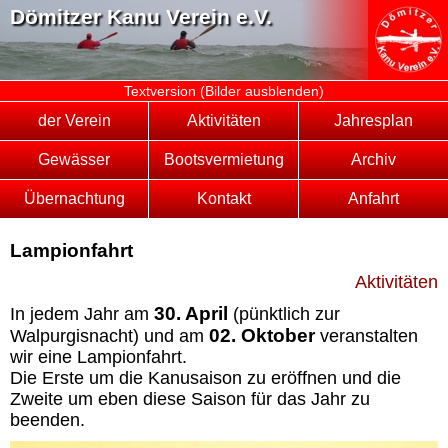
Dömitzer Kanu Verein e.V.
Textversion (Bilder ausblenden)
der Verein
Aktivitäten
Jahresplan
Gewässer
Bootsvermietung
Archiv
Übernachtung
Kontakt
Anfahrt
Lampionfahrt
Aktivitäten
30. April
In jedem Jahr am
(pünktlich zur
02. Oktober
Walpurgisnacht) und am
veranstalten
wir eine Lampionfahrt.
Die Erste um die Kanusaison zu eröffnen und die
Zweite um eben diese Saison für das Jahr zu
beenden.