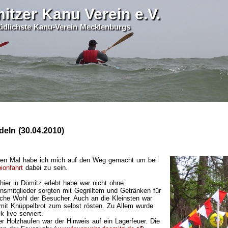
itzer Kanu Verein e.V.
 südlichste Kanu-Verein Mecklenburgs
eln (30.04.2010)
en Mal habe ich mich auf den Weg gemacht um bei
ionfahrt
dabei zu sein.
hier in Dömitz erlebt habe war nicht ohne.
insmitglieder sorgten mit Gegrilltem und Getränken für
liche Wohl der Besucher. Auch an die Kleinsten war
mit Knüppelbrot zum selbst rösten. Zu Allem wurde
 live serviert.
er Holzhaufen war der Hinweis auf ein Lagerfeuer. Die