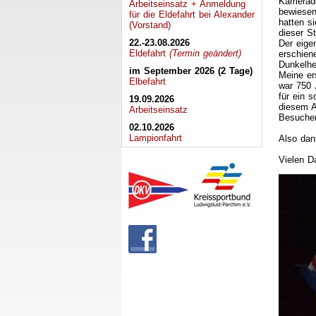
Kamerade
Arbeitseinsatz + Anmeldung
bewiesen
für die Eldefahrt bei Alexander
hatten s
(Vorstand)
dieser St
22.-23.08.2026
Der eige
Eldefahrt
(Termin geändert)
erschien
Dunkelhe
im September 2026 (2 Tage)
Meine e
Elbefahrt
war 750 
für ein 
19.09.2026
diesem 
Arbeitseinsatz
Besucher
02.10.2026
Lampionfahrt
Also dan
Vielen 