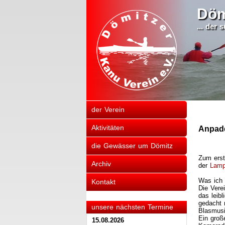
Döm
... der
der Verein
Aktivitäten
Anpadd
die Gewässer um Dömitz
Zum erst
Archiv
der
Lamp
Was ich 
Kontakt
Die Vere
das leib
gedacht 
unsere nächsten Termine
Blasmusik
Ein groß
15.08.2026