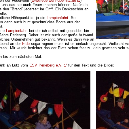
n der Feuerwehr (
www.feuerwehr-doemitz.de
)
 uns das sie auch Feuer machen können. Natürlich
ie den "Brand" jederzeit im Griff. Ein Dankeschön an
elle.
ntliche Höhepunkt ist ja die
Lampionfahrt
. So
en dann auch bunt geschmückte Boote aus der
it.
rste
Lampionfahrt
bei der ich selbst mit gepaddelt bin
Jahre Perleberg. Daher ist mir auch der große Aufwand
solches Unternehmen gut bekannt. Wenn es dann wie an
Abend an der
Elde
sogar regnen muss ist es einfach ungerecht. Vielleicht wa
zahl. Mir wurde berichtet das der Platz schon fast zu klein gewesen sein so
n bis zum nächsten Mal.
Dank an Lutz vom
ESV Perleberg e.V.
für den Text und die Bilder.