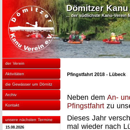
Dömitzer Kanu 
... der südlichste Kanu-Verein
der Verein
Aktivitäten
Pfingstfahrt 2018 - Lübeck
die Gewässer um Dömitz
Archiv
Neben dem
An- un
Pfingstfahrt
zu unse
Kontakt
Dieses Jahr versch
unsere nächsten Termine
mal wieder nach L
15.08.2026