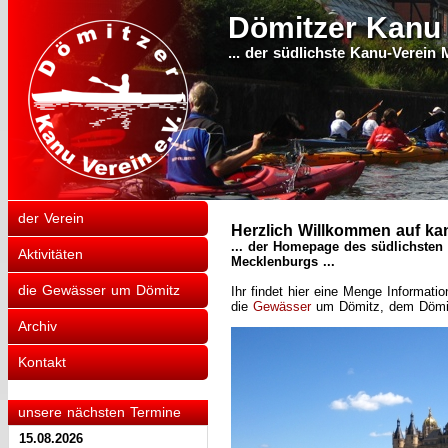
Dömitzer Kanu 
... der südlichste Kanu-Verein
der Verein
Herzlich Willkommen auf ka
... der Homepage des südlichsten
Aktivitäten
Mecklenburgs ...
die Gewässer um Dömitz
Ihr findet hier eine Menge Informat
die
Gewässer
um Dömitz, dem Dömitz
Archiv
Kontakt
unsere nächsten Termine
15.08.2026