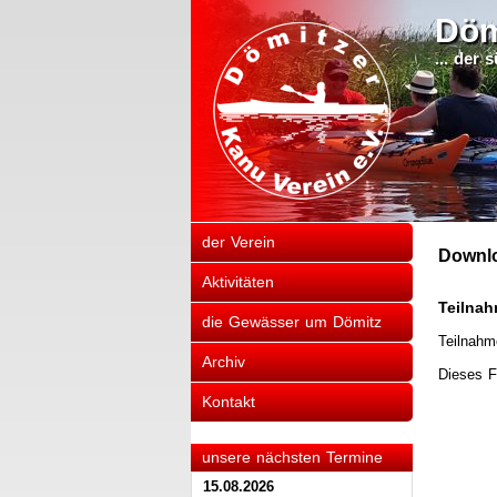
Döm
... der
der Verein
Downl
Aktivitäten
Teilnah
die Gewässer um Dömitz
Teilnahm
Archiv
Dieses F
Kontakt
unsere nächsten Termine
15.08.2026