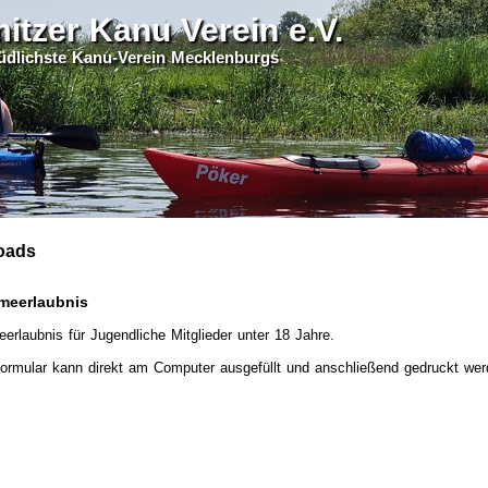
itzer Kanu Verein e.V.
 südlichste Kanu-Verein Mecklenburgs
oads
meerlaubnis
eerlaubnis für Jugendliche Mitglieder unter 18 Jahre.
ormular kann direkt am Computer ausgefüllt und anschließend gedruckt wer