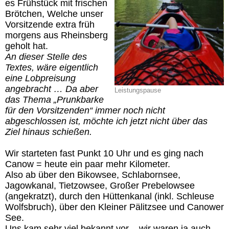
es Frühstück mit frischen
Brötchen, Welche unser
Vorsitzende extra früh
morgens aus Rheinsberg
geholt hat.
An dieser Stelle des
Textes, wäre eigentlich
eine Lobpreisung
angebracht … Da aber
Leistungspause
das Thema „Prunkbarke
für den Vorsitzenden“ immer noch nicht
abgeschlossen ist, möchte ich jetzt nicht über das
Ziel hinaus schießen.
Wir starteten fast Punkt 10 Uhr und es ging nach
Canow = heute ein paar mehr Kilometer.
Also ab über den Bikowsee, Schlabornsee,
Jagowkanal, Tietzowsee, Großer Prebelowsee
(angekratzt), durch den Hüttenkanal (inkl. Schleuse
Wolfsbruch), über den Kleiner Pälitzsee und Canower
See.
Uns kam sehr viel bekannt vor – wir waren ja auch