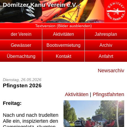
Dömitzer Kanu Verein e.V.
Textversion (Bilder ausblenden)
der Verein
Aktivitäten
Jahresplan
Gewässer
Bootsvermietung
Archiv
Übernachtung
Kontakt
Anfahrt
Newsarchiv
Dienstag, 26.05.2026
Pfingsten 2026
Aktivitäten
|
Pfingstfahrten
Freitag:
Nach und nach trudelten
Alle ein, inspizierten den