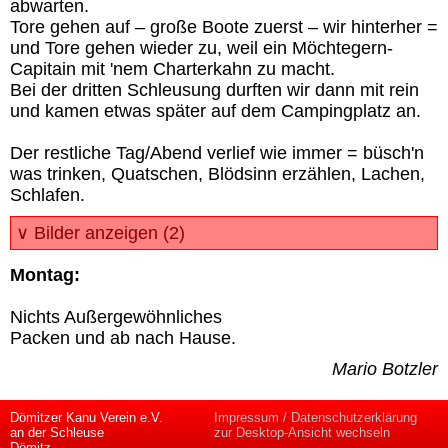
abwarten.
Tore gehen auf – große Boote zuerst – wir hinterher =
und Tore gehen wieder zu, weil ein Möchtegern-
Capitain mit 'nem Charterkahn zu macht.
Bei der dritten Schleusung durften wir dann mit rein
und kamen etwas später auf dem Campingplatz an.
Der restliche Tag/Abend verlief wie immer = büsch'n
was trinken, Quatschen, Blödsinn erzählen, Lachen,
Schlafen.
∨ Bilder anzeigen (2)
Montag:
Nichts Außergewöhnliches
Packen und ab nach Hause.
Mario Botzler
Dömitzer Kanu Verein e.V.
Impressum / Datenschutzerklärung
an der Schleuse
zur Desktop-Ansicht wechseln
Dömitz