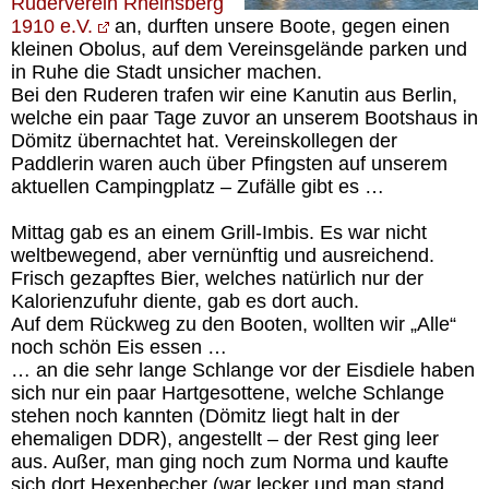
Ruderverein Rheinsberg
1910 e.V.
an, durften unsere Boote, gegen einen
kleinen Obolus, auf dem Vereinsgelände parken und
in Ruhe die Stadt unsicher machen.
Bei den Ruderen trafen wir eine Kanutin aus Berlin,
welche ein paar Tage zuvor an unserem Bootshaus in
Dömitz übernachtet hat. Vereinskollegen der
Paddlerin waren auch über Pfingsten auf unserem
aktuellen Campingplatz – Zufälle gibt es …
Mittag gab es an einem Grill-Imbis. Es war nicht
weltbewegend, aber vernünftig und ausreichend.
Frisch gezapftes Bier, welches natürlich nur der
Kalorienzufuhr diente, gab es dort auch.
Auf dem Rückweg zu den Booten, wollten wir „Alle“
noch schön Eis essen …
… an die sehr lange Schlange vor der Eisdiele haben
sich nur ein paar Hartgesottene, welche Schlange
stehen noch kannten (Dömitz liegt halt in der
ehemaligen DDR), angestellt – der Rest ging leer
aus. Außer, man ging noch zum Norma und kaufte
sich dort Hexenbecher (war lecker und man stand