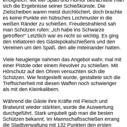
erfolgreich. Mit viel Spaß und Humor betrachtete man
sich die Ergebnisse seiner Schießkünste. Die
Zielscheiben waren meist durchlöchert, doch brachte
es keine Punkte ein hübsches Lochmuster in die
weißen Ränder zu schießen. Freudestrahlend sah
man Schützen rufen: „Ich habe ins Schwarze
getroffen!“ Letztlich war es nicht so wichtig. Es ging
den Initiatoren des Gästepokalschießens und den
Vereinen um den Spaß, den alle miteinander hatten.
Viele Neugierige nahmen das Angebot wahr, mal mit
einer Pistole oder einem Revolver zu schießen. Mit
Hörschutz auf den Ohren versuchten sich die
Schützen. Wie festgestellt wurde, gestaltete sich die
Treffsicherheit mit diesen Waffen noch schwieriger
als mit den Kleinkalibern.
Während die Gäste ihre Kräfte mit Fleisch und
Bratwurst wieder stärkten, wurde die Auswertung
durchgeführt. Stark umjubelt gab man die besten
Schützen bekannt. Im Mannschaftsschießen errang
die Stadtverwaltung mit 132 Punkten den ersten