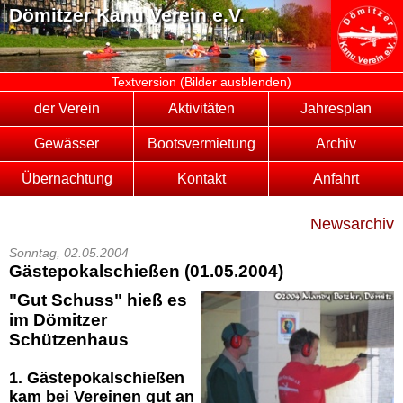
Dömitzer Kanu Verein e.V.
Textversion (Bilder ausblenden)
der Verein
Aktivitäten
Jahresplan
Gewässer
Bootsvermietung
Archiv
Übernachtung
Kontakt
Anfahrt
Newsarchiv
Sonntag, 02.05.2004
Gästepokalschießen (01.05.2004)
"Gut Schuss" hieß es
im Dömitzer
Schützenhaus
1. Gästepokalschießen
kam bei Vereinen gut an